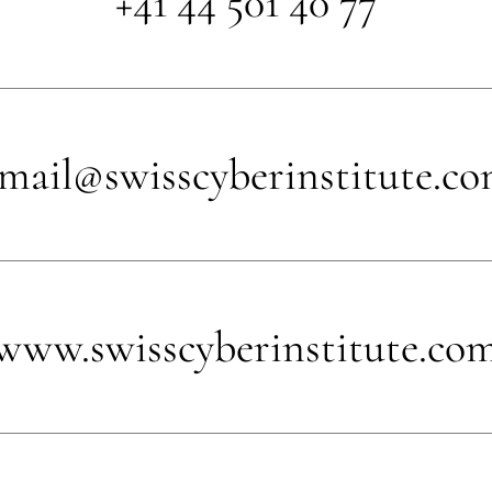
+41 44 501 40 77
mail@swisscyberinstitute.c
www.swisscyberinstitute.co