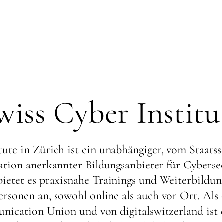
wiss Cyber Institu
ute in Zürich ist ein unabhängiger, vom Staatss
tion anerkan­nter Bildungsanbieter für Cyberse
9 bietet es praxisnahe Trainings und Weiterbild
sonen an, sowohl online als auch vor Ort. Als o
nication Union und von digitalswitzerland ist d