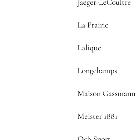
Jaeger-LeCoultre
La Prairie
Lalique
Longchamps
Maison Gassmann
Meister 1881
Och Sport