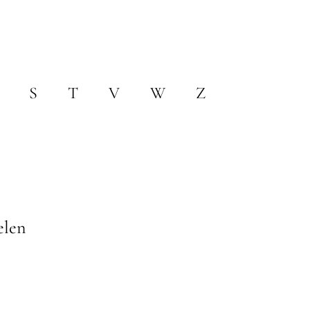
S
T
V
W
Z
elen