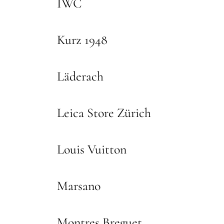
IWC
Kurz 1948
Läderach
Leica Store Zürich
Louis Vuitton
Marsano
Montres Breguet