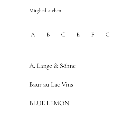
A
B
C
E
F
G
A. Lange & Söhne
Baur au Lac Vins
BLUE LEMON