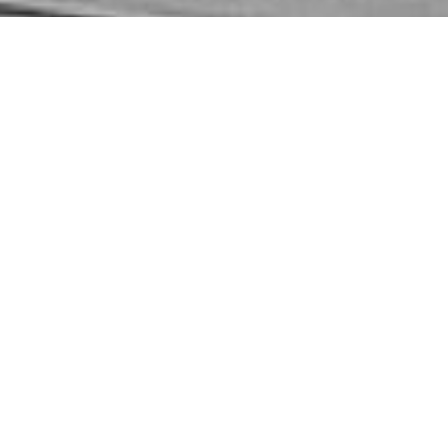
LLB (Schweiz) AG
Die LLB (Schweiz) AG ist seit Dezember 2025 im
denkmalgeschützten Modissa Gebäude an der
Bahnhofstrasse in Zürich präsent. Sie hat ihren
Hauptsitz in Uznach und verzeichnete im Jahr 2024
ein starkes Wachstum und erzielte Rekordwerte. Das
Geschäftsvolumen erreichte mit CHF 15.3 Mrd. einen
neuen Höchststand. Mit Niederlassungen in Uznach,
Rapperswil, Sargans, Lachen, Winterthur, Frauenfeld,
St. Gallen und Zürich ist sie fest etabliert. Die LLB
Schweiz ist seit Ende 2022 eine 100-prozentige Tochter